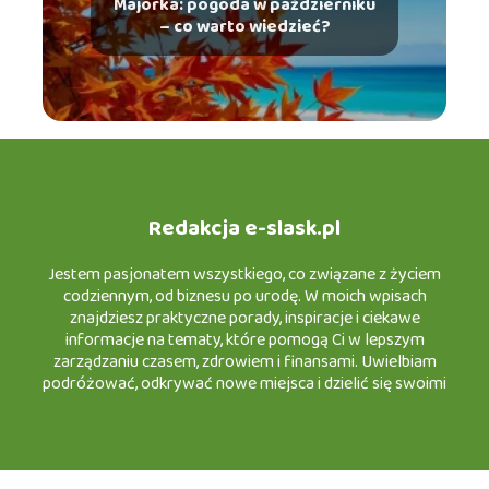
Majorka: pogoda w październiku
– co warto wiedzieć?
Redakcja e-slask.pl
Jestem pasjonatem wszystkiego, co związane z życiem
codziennym, od biznesu po urodę. W moich wpisach
znajdziesz praktyczne porady, inspiracje i ciekawe
informacje na tematy, które pomogą Ci w lepszym
zarządzaniu czasem, zdrowiem i finansami. Uwielbiam
podróżować, odkrywać nowe miejsca i dzielić się swoimi
doświadczeniami w turystyce, a także testować nowinki w
motoryzacji i urodzie. Z przyjemnością zapraszam Cię do
wspólnej podróży po świecie e-śląska, gdzie każdy znajdzie
coś dla siebie!