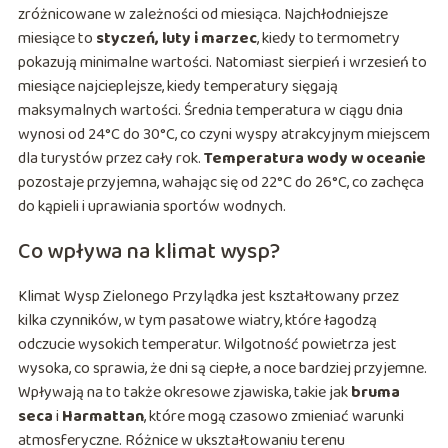
zróżnicowane w zależności od miesiąca. Najchłodniejsze
miesiące to
styczeń, luty i marzec
, kiedy to termometry
pokazują minimalne wartości. Natomiast sierpień i wrzesień to
miesiące najcieplejsze, kiedy temperatury sięgają
maksymalnych wartości. Średnia temperatura w ciągu dnia
wynosi od 24°C do 30°C, co czyni wyspy atrakcyjnym miejscem
dla turystów przez cały rok.
Temperatura wody w oceanie
pozostaje przyjemna, wahając się od 22°C do 26°C, co zachęca
do kąpieli i uprawiania sportów wodnych.
Co wpływa na klimat wysp?
Klimat Wysp Zielonego Przylądka jest kształtowany przez
kilka czynników, w tym pasatowe wiatry, które łagodzą
odczucie wysokich temperatur. Wilgotność powietrza jest
wysoka, co sprawia, że dni są ciepłe, a noce bardziej przyjemne.
Wpływają na to także okresowe zjawiska, takie jak
bruma
seca
i
Harmattan
, które mogą czasowo zmieniać warunki
atmosferyczne. Różnice w ukształtowaniu terenu