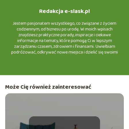
Redakcja e-slask.pl
Jestem pasjonatem wszystkiego, co związane z życiem
codziennym, od biznesu po urodę. W moich wpisach
znajdziesz praktyczne porady, inspiracje i ciekawe
informacje na tematy, które pomogą Ci w lepszym
zarządzaniu czasem, zdrowiem i finansami. Uwielbiam
podróżować, odkrywać nowe miejsca i dzielić się swoimi
doświadczeniami w turystyce, a także testować nowinki w
motoryzacji i urodzie. Z przyjemnością zapraszam Cię do
wspólnej podróży po świecie e-śląska, gdzie każdy znajdzie
coś dla siebie!
Może Cię również zainteresować