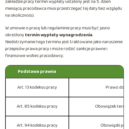
zakładzie pracy termin wypłaty ustalony jest na 5. dzień
miesiąca, pracodawca musi przestrzegać tej daty bez względu
na okoliczności.
W umowie o pracę lub regulaminie pracy musi być jasno
określony
termin wypłaty wynagrodzenia
.
Niedotrzymanie tego terminu jest traktowane jako naruszenie
przepisów prawa pracy i może rodzić sankcje prawne i
finansowe wobec pracodawcy.
Podstawa prawna
Za
Art. 13 kodeksu pracy
Prawo do g
Art. 85 kodeksu pracy
Obowiązek termi
Art. 94 kodeksu pracy
Obowiązki pra