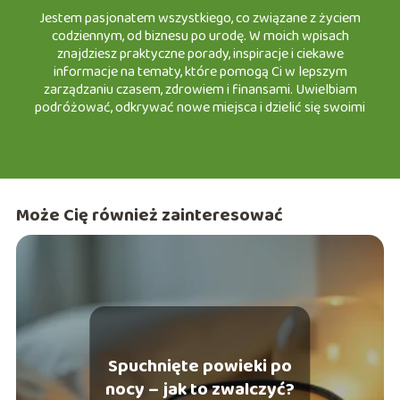
Jestem pasjonatem wszystkiego, co związane z życiem
codziennym, od biznesu po urodę. W moich wpisach
znajdziesz praktyczne porady, inspiracje i ciekawe
informacje na tematy, które pomogą Ci w lepszym
zarządzaniu czasem, zdrowiem i finansami. Uwielbiam
podróżować, odkrywać nowe miejsca i dzielić się swoimi
doświadczeniami w turystyce, a także testować nowinki w
motoryzacji i urodzie. Z przyjemnością zapraszam Cię do
wspólnej podróży po świecie e-śląska, gdzie każdy znajdzie
coś dla siebie!
Może Cię również zainteresować
Spuchnięte powieki po
nocy – jak to zwalczyć?