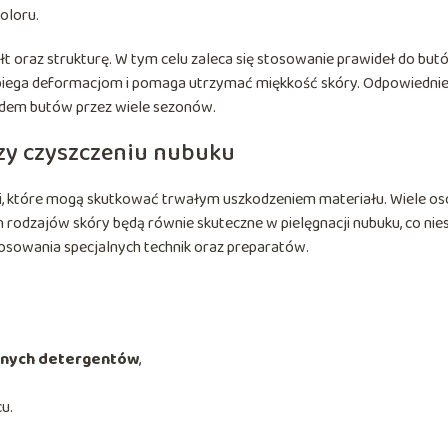
oloru.
t oraz strukturę. W tym celu zaleca się stosowanie prawideł do but
biega deformacjom i pomaga utrzymać miękkość skóry. Odpowiedni
ądem butów przez wiele sezonów.
zy czyszczeniu nubuku
i, które mogą skutkować trwałym uszkodzeniem materiału. Wiele os
 rodzajów skóry będą równie skuteczne w pielęgnacji nubuku, co nie
tosowania specjalnych technik oraz preparatów.
ywnych detergentów
,
u.