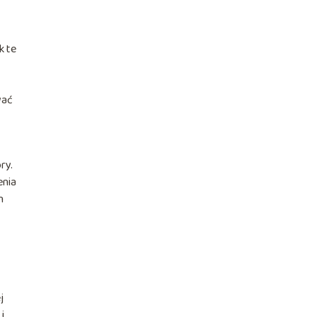
k te
wać
ry.
enia
h
j
i