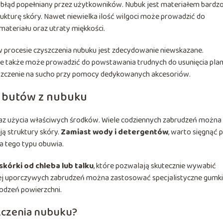
 błąd popełniany przez użytkowników. Nubuk jest materiałem bardz
kturę skóry. Nawet niewielka ilość wilgoci może prowadzić do
ateriału oraz utraty miękkości.
 procesie czyszczenia nubuku jest zdecydowanie niewskazane.
le także może prowadzić do powstawania trudnych do usunięcia pla
yszczenie na sucho przy pomocy dedykowanych akcesoriów.
 butów z nubuku
az użycia właściwych środków. Wiele codziennych zabrudzeń można
ją struktury skóry.
Zamiast wody i detergentów
, warto sięgnąć 
a tego typu obuwia.
skórki od chleba lub talku
, które pozwalają skutecznie wywabić
ziej uporczywych zabrudzeń można zastosować specjalistyczne gumki
kodzeń powierzchni.
szczenia nubuku?