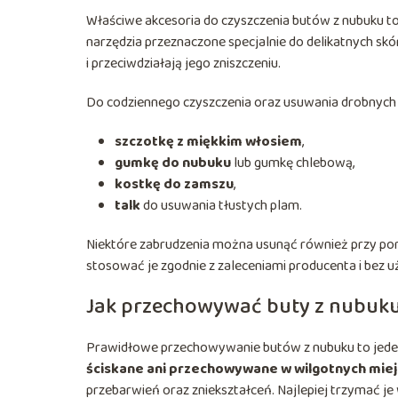
Właściwe akcesoria do czyszczenia butów z nubuku to 
narzędzia przeznaczone specjalnie do delikatnych skó
i przeciwdziałają jego zniszczeniu.
Do codziennego czyszczenia oraz usuwania drobnych 
szczotkę z miękkim włosiem
,
gumkę do nubuku
lub gumkę chlebową,
kostkę do zamszu
,
talk
do usuwania tłustych plam.
Niektóre zabrudzenia można usunąć również przy po
stosować je zgodnie z zaleceniami producenta i bez u
Jak przechowywać buty z nubuku
Prawidłowe przechowywanie butów z nubuku to jeden
ściskane ani przechowywane w wilgotnych mie
przebarwień oraz zniekształceń. Najlepiej trzymać je