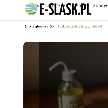
BIZNES
TURYSTYKA
INTERNET
ZDROW
Strona główna
/
Dom
/
Jak wyczyścić buty z nubuku?