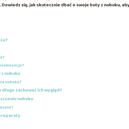
 Dowiedz się, jak skutecznie dbać o swoje buty z nubuku, ab
szu?
na?
konsekwencje?
 z nubuku
nia nubuku?
a długo zachować ich wygląd?
szczeniu nubuku
kazane?
preparaty