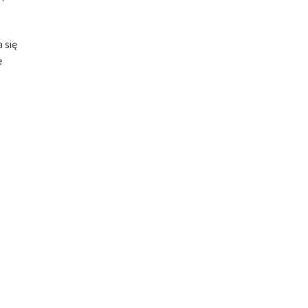
 się
e