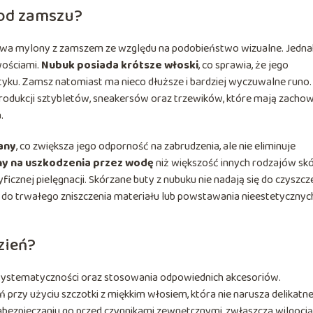
ę od zamszu?
bywa mylony z zamszem ze względu na podobieństwo wizualne. Jedna
wościami.
Nubuk posiada krótsze włoski
, co sprawia, że jego
otyku. Zamsz natomiast ma nieco dłuższe i bardziej wyczuwalne runo.
o produkcji sztybletów, sneakersów oraz trzewików, które mają zacho
.
any
, co zwiększa jego odporność na zabrudzenia, ale nie eliminuje
ny na uszkodzenia przez wodę
niż większość innych rodzajów skó
cznej pielęgnacji. Skórzane buty z nubuku nie nadają się do czyszcz
do trwałego zniszczenia materiału lub powstawania nieestetycznyc
zień?
stematyczności oraz stosowania odpowiednich akcesoriów.
 przy użyciu szczotki z miękkim włosiem, która nie narusza delikatne
bezpieczaniu go przed czynnikami zewnętrznymi, zwłaszcza wilgocią 