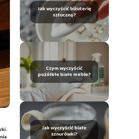
Jak wyczyścić biżuterię
sztuczną?
Czym wyczyścić
pożółkłe białe meble?
Jak wyczyścić białe
ki.
sznurówki?
nia