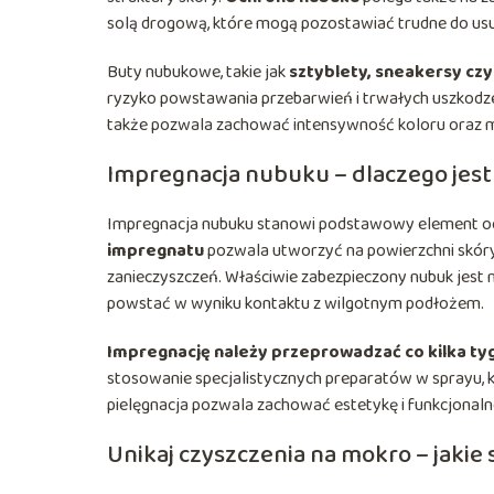
solą drogową, które mogą pozostawiać trudne do usu
Buty nubukowe, takie jak
sztyblety, sneakersy czy
ryzyko powstawania przebarwień i trwałych uszkodze
także pozwala zachować intensywność koloru oraz mi
Impregnacja nubuku – dlaczego jes
Impregnacja nubuku stanowi podstawowy element och
impregnatu
pozwala utworzyć na powierzchni skóry
zanieczyszczeń. Właściwie zabezpieczony nubuk jest 
powstać w wyniku kontaktu z wilgotnym podłożem.
Impregnację należy przeprowadzać co kilka ty
stosowanie specjalistycznych preparatów w sprayu, 
pielęgnacja pozwala zachować estetykę i funkcjonal
Unikaj czyszczenia na mokro – jakie