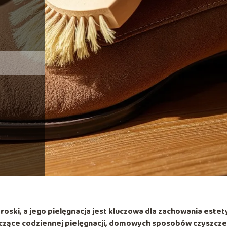
oski, a jego pielęgnacja jest kluczowa dla zachowania estety
czące codziennej pielęgnacji, domowych sposobów czyszcze