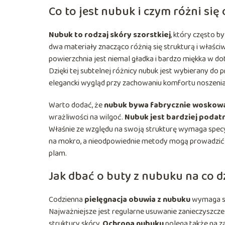
Co to jest nubuk i czym różni si
Nubuk to rodzaj skóry szorstkiej
, który często 
dwa materiały znacząco różnią się strukturą i właści
powierzchnia jest niemal gładka i bardzo miękka w d
Dzięki tej subtelnej różnicy nubuk jest wybierany d
elegancki wygląd przy zachowaniu komfortu noszenia
Warto dodać, że
nubuk bywa fabrycznie woskow
wrażliwości na wilgoć.
Nubuk jest bardziej podat
Właśnie ze względu na swoją strukturę wymaga specyfi
na mokro, a nieodpowiednie metody mogą prowadzić 
plam.
Jak dbać o buty z nubuku na co d
Codzienna
pielęgnacja obuwia z nubuku
wymaga sy
Najważniejsze jest regularne usuwanie zanieczyszczeń
struktury skóry.
Ochrona nubuku
polega także na za