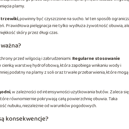
nięcia plamy.
 trzewiki
, powinny być czyszczone na sucho. W ten sposób ogranicza
ń. Prawidłowa pielęgnacja nie tylko wydłuża żywotność obuwia, al
ękkość skóry przez długi czas.
t ważna?
rony przed wilgocią i zabrudzeniami.
Regularne stosowanie
 cienką warstwę hydrofobową, która zapobiega wnikaniu wody i
mniej podatny na plamy z soli oraz trwałe przebarwienia, które mogą
godni
, w zależności od intensywności użytkowania butów. Zaleca się
które równomiernie pokrywają całą powierzchnię obuwia. Taka
ność nubuku, niezależnie od warunków pogodowych.
 są konsekwencje?