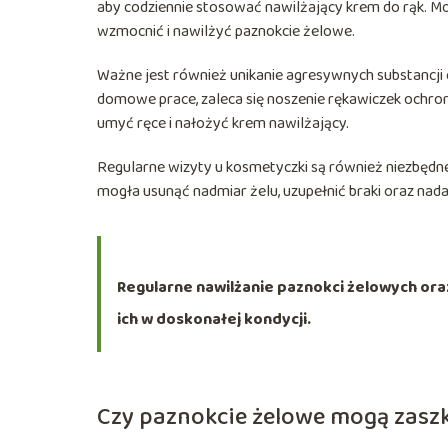
aby codziennie stosować nawilżający krem do rąk. M
wzmocnić i nawilżyć paznokcie żelowe.
Ważne jest również unikanie agresywnych substancji c
domowe prace, zaleca się noszenie rękawiczek ochron
umyć ręce i nałożyć krem nawilżający.
Regularne wizyty u kosmetyczki są również niezbędn
mogła usunąć nadmiar żelu, uzupełnić braki oraz nad
Regularne nawilżanie paznokci żelowych ora
ich w doskonałej kondycji.
Czy paznokcie żelowe mogą zasz