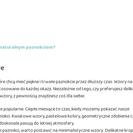
 naturalnym paznokciom?
we
óre chcą mieć piękne i trwałe paznokcie przez dłuższy czas. Wzory na
sowane do każdej okazji. Niezależnie od tego, czy preferujesz deli
wzory, z pewnością znajdziesz coś dla siebie.
ie popularne. Ciepłe miesiące to czas, kiedy możemy pokazać nasze
znokci. Kwiatowe wzory, pastelowe kolory, geometryczne zdobienia c
doskonale pasują do letniej atmosfery.
e paznokci, warto postawić na minimalistyczne wzory. Delikatne kropk