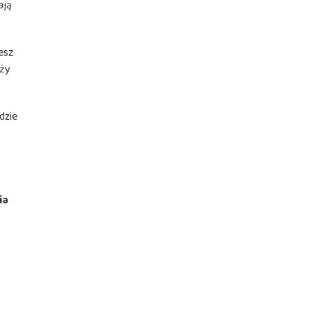
ają
esz
eży
dzie
ia