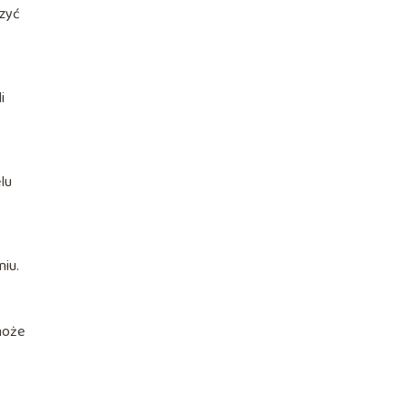
szyć
i
lu
niu.
może