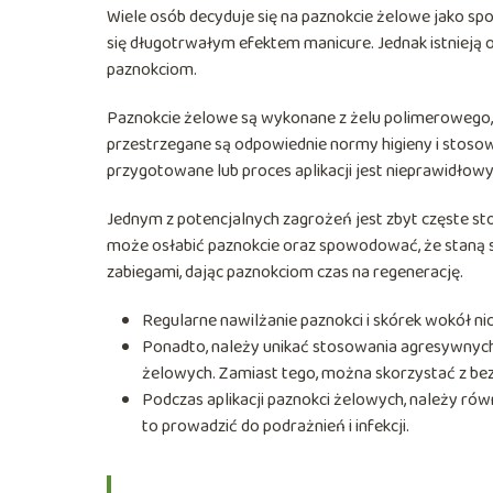
Wiele osób decyduje się na paznokcie żelowe jako spo
się długotrwałym efektem manicure. Jednak istnieją
paznokciom.
Paznokcie żelowe są wykonane z żelu polimerowego, k
przestrzegane są odpowiednie normy higieny i stosowa
przygotowane lub proces aplikacji jest nieprawidłowy
Jednym z potencjalnych zagrożeń jest zbyt częste st
może osłabić paznokcie oraz spowodować, że staną si
zabiegami, dając paznokciom czas na regenerację.
Regularne nawilżanie paznokci i skórek wokół ni
Ponadto, należy unikać stosowania agresywnych 
żelowych. Zamiast tego, można skorzystać z bez
Podczas aplikacji paznokci żelowych, należy rów
to prowadzić do podrażnień i infekcji.