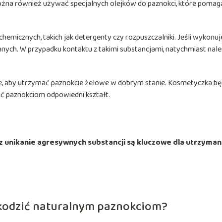
ożna również używać specjalnych olejków do paznokci, które pomag
hemicznych, takich jak detergenty czy rozpuszczalniki. Jeśli wykonuj
nych. W przypadku kontaktu z takimi substancjami, natychmiast nal
e, aby utrzymać paznokcie żelowe w dobrym stanie. Kosmetyczka bę
ać paznokciom odpowiedni kształt.
z unikanie agresywnych substancji są kluczowe dla utrzyman
kodzić naturalnym paznokciom?