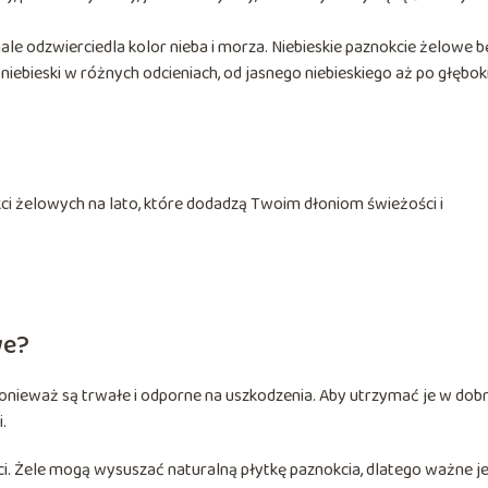
le odzwierciedla kolor nieba i morza. Niebieskie paznokcie żelowe 
iebieski w różnych odcieniach, od jasnego niebieskiego aż po głębok
nokci żelowych na lato, które dodadzą Twoim dłoniom świeżości i
we?
nieważ są trwałe i odporne na uszkodzenia. Aby utrzymać je w do
.
i. Żele mogą wysuszać naturalną płytkę paznokcia, dlatego ważne je