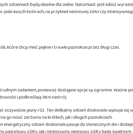
ch odcieniach będą idealne dla ciebie. Natomiast jeśli lubisz wyrazis
w jaskrawych kolorach, na przykład neonowej żółci czy intensywneg
b, które chcą mieć piękne i trwałe paznokcie przez długi czas.
trudnym zadaniem, ponieważ dostępne opcje są ogromne. Ważne je
owości i podkreślają letni nastrój.
t oczywiście jasny róż. Ten delikatny odcień doskonale wpisuje się 
na go nosić zarówno na krótkich, jak i długich paznokciach.
n energetyczny odcień doskonale pasuje do słonecznych dni i dodaje
, pastelowy żółty, jak i intensywny, neonowy żółty będą świetnym