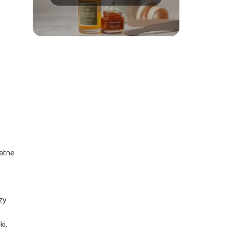
katne
zy
i,