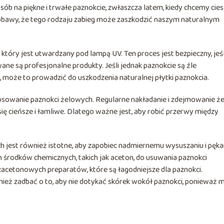
sób na piękne i trwałe paznokcie, zwłaszcza latem, kiedy chcemy cie
 obawy, że tego rodzaju zabieg może zaszkodzić naszym naturalnym
tóry jest utwardzany pod lampą UV. Ten proces jest bezpieczny, jeśl
ne są profesjonalne produkty. Jeśli jednak paznokcie są źle
, może to prowadzić do uszkodzenia naturalnej płytki paznokcia.
osowanie paznokci żelowych. Regularne nakładanie i zdejmowanie że
ę cieńsze i łamliwe. Dlatego ważne jest, aby robić przerwy między
ch jest również istotne, aby zapobiec nadmiernemu wysuszaniu i pęka
środków chemicznych, takich jak aceton, do usuwania paznokci
acetonowych preparatów, które są łagodniejsze dla paznokci.
nież zadbać o to, aby nie dotykać skórek wokół paznokci, ponieważ 