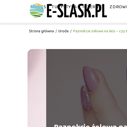
BIZNES
TURYSTYKA
INTERNET
ZDROW
Strona główna
/
Uroda
/
Paznokcie żelowe na lato – czy