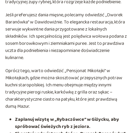
tradycyjnej zupy rybnej, która rozgrzeje każde podniebienie.
Jeśli preferujesz dania mięsne, polecamy odwiedzić „Dworek
Baranówka” w Dawidowiźnie. To elegancka restauracja, która
serwuje wykwintne dania przygotowane z lokalnych
składników. Ich specjalnością jest polędwica wołowa podana z
sosem borowikowym i ziemniakami puree. Jest to prawdziwa
uczta dla podniebienia i niezapomniane doświadczenie
kulinarne.
Oprócz tego, warto odwiedzić „Pensjonat Mikołajki” w
Mikołajkach, gdzie można skosztować przepysznych potraw
kuchni staropolskiej. Ich menu obejmuje między innymi
tradycyjne pierogi ruskie, karkówkę z grilla oraz sękac –
charakterystyczne ciasto na patyku, które jest prawdziwą
dumą Mazur.
Zaplanuj wizytę w „Rybaczówce” w Giżycku, aby
spróbować świeżych ryb z jeziora.