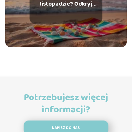
listopadzie? Odkryj
najlepsze kierunki!
Potrzebujesz więcej
informacji?
NAPISZ DO NAS