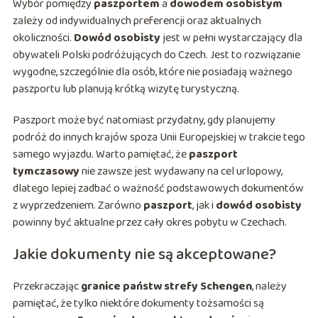
Wybór pomiędzy
paszportem
a
dowodem osobistym
zależy od indywidualnych preferencji oraz aktualnych
okoliczności.
Dowód osobisty
jest w pełni wystarczający dla
obywateli Polski podróżujących do Czech. Jest to rozwiązanie
wygodne, szczególnie dla osób, które nie posiadają ważnego
paszportu lub planują krótką wizytę turystyczną.
Paszport może być natomiast przydatny, gdy planujemy
podróż do innych krajów spoza Unii Europejskiej w trakcie tego
samego wyjazdu. Warto pamiętać, że
paszport
tymczasowy
nie zawsze jest wydawany na cel urlopowy,
dlatego lepiej zadbać o ważność podstawowych dokumentów
z wyprzedzeniem. Zarówno
paszport
, jak i
dowód osobisty
powinny być aktualne przez cały okres pobytu w Czechach.
Jakie dokumenty nie są akceptowane?
Przekraczając
granice państw strefy Schengen
, należy
pamiętać, że tylko niektóre dokumenty tożsamości są