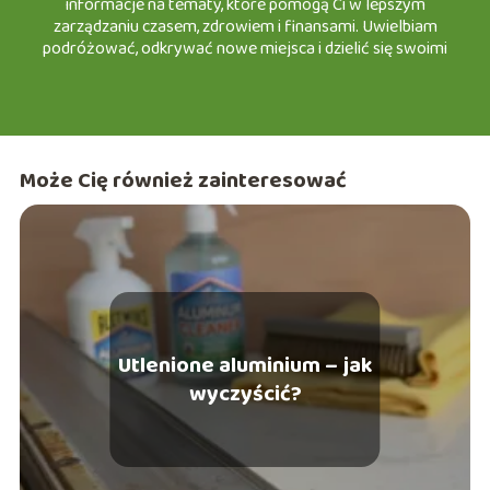
informacje na tematy, które pomogą Ci w lepszym
zarządzaniu czasem, zdrowiem i finansami. Uwielbiam
podróżować, odkrywać nowe miejsca i dzielić się swoimi
doświadczeniami w turystyce, a także testować nowinki w
motoryzacji i urodzie. Z przyjemnością zapraszam Cię do
wspólnej podróży po świecie e-śląska, gdzie każdy znajdzie
coś dla siebie!
Może Cię również zainteresować
Utlenione aluminium – jak
wyczyścić?