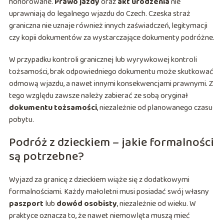
honorowane.
Prawo jazdy
oraz
akt urodzenia
nie
uprawniają do legalnego wjazdu do Czech. Czeska straż
graniczna nie uznaje również innych zaświadczeń, legitymacji
czy kopii dokumentów za wystarczające dokumenty podróżne.
W przypadku kontroli granicznej lub wyrywkowej kontroli
tożsamości, brak odpowiedniego dokumentu może skutkować
odmową wjazdu, a nawet innymi konsekwencjami prawnymi. Z
tego względu zawsze należy zabierać ze sobą oryginał
dokumentu tożsamości
, niezależnie od planowanego czasu
pobytu.
Podróż z dzieckiem – jakie formalności
są potrzebne?
Wyjazd za granicę z dzieckiem wiąże się z dodatkowymi
formalnościami. Każdy małoletni musi posiadać swój własny
paszport
lub
dowód osobisty
, niezależnie od wieku. W
praktyce oznacza to, że nawet niemowlęta muszą mieć