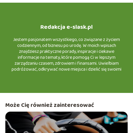
Redakcja e-slask.pl
Jestem pasjonatem wszystkiego, co związane z życiem
codziennym, od biznesu po urodę. W moich wpisach
znajdziesz praktyczne porady, inspiracje i ciekawe
informacje na tematy, które pomogą Ci w lepszym
zarządzaniu czasem, zdrowiem i finansami. Uwielbiam
podróżować, odkrywać nowe miejsca i dzielić się swoimi
doświadczeniami w turystyce, a także testować nowinki w
motoryzacji i urodzie. Z przyjemnością zapraszam Cię do
wspólnej podróży po świecie e-śląska, gdzie każdy znajdzie
coś dla siebie!
Może Cię również zainteresować