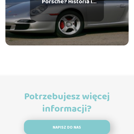
Porsche? Historia i
ciekawostki
Potrzebujesz więcej
informacji?
NAPISZ DO NAS