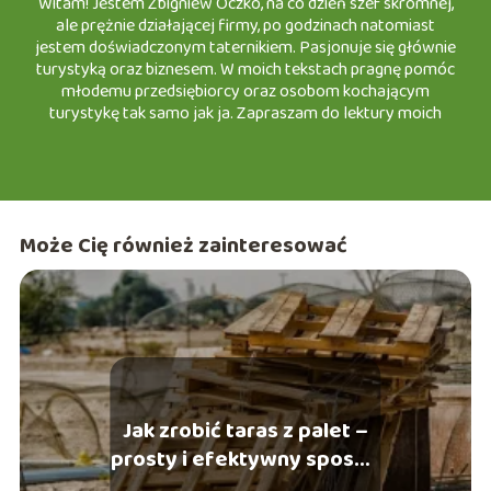
Witam! Jestem Zbigniew Oczko, na co dzień szef skromnej,
ale prężnie działającej firmy, po godzinach natomiast
jestem doświadczonym taternikiem. Pasjonuje się głównie
turystyką oraz biznesem. W moich tekstach pragnę pomóc
młodemu przedsiębiorcy oraz osobom kochającym
turystykę tak samo jak ja. Zapraszam do lektury moich
artykułów na e-slask.pl
Może Cię również zainteresować
Jak zrobić taras z palet –
prosty i efektywny sposób
na tani taras z palet