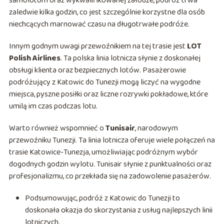
samolotom oraz wykwalifikowanej załodze, podróż trwa
zaledwie kilka godzin, co jest szczególnie korzystne dla osób
niechcących marnować czasu na długotrwałe podróże.
Innym godnym uwagi przewoźnikiem na tej trasie jest
LOT
Polish Airlines
. Ta polska linia lotnicza słynie z doskonałej
obsługi klienta oraz bezpiecznych lotów. Pasażerowie
podróżujący z Katowic do Tunezji mogą liczyć na wygodne
miejsca, pyszne posiłki oraz liczne rozrywki pokładowe, które
umilą im czas podczas lotu.
Warto również wspomnieć o
Tunisair
, narodowym
przewoźniku Tunezji. Ta linia lotnicza oferuje wiele połączeń na
trasie Katowice-Tunezja, umożliwiając podróżnym wybór
dogodnych godzin wylotu. Tunisair słynie z punktualności oraz
profesjonalizmu, co przekłada się na zadowolenie pasażerów.
Podsumowując, podróż z Katowic do Tunezji to
doskonała okazja do skorzystania z usług najlepszych linii
lotniczych.