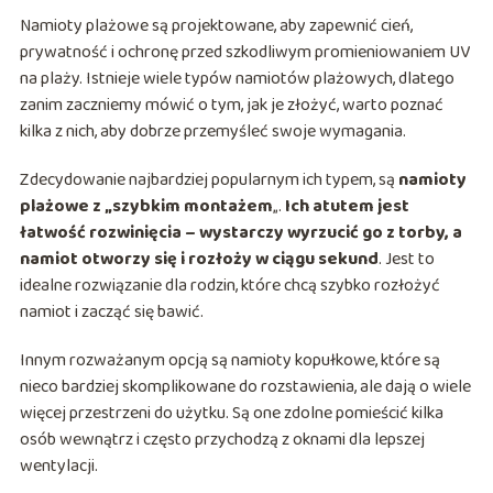
Namioty plażowe są projektowane, aby zapewnić cień,
prywatność i ochronę przed szkodliwym promieniowaniem UV
na plaży. Istnieje wiele typów namiotów plażowych, dlatego
zanim zaczniemy mówić o tym, jak je złożyć, warto poznać
kilka z nich, aby dobrze przemyśleć swoje wymagania.
Zdecydowanie najbardziej popularnym ich typem, są
namioty
plażowe z „szybkim montażem
„.
Ich atutem jest
łatwość rozwinięcia – wystarczy wyrzucić go z torby, a
namiot otworzy się i rozłoży w ciągu sekund
. Jest to
idealne rozwiązanie dla rodzin, które chcą szybko rozłożyć
namiot i zacząć się bawić.
Innym rozważanym opcją są namioty kopułkowe, które są
nieco bardziej skomplikowane do rozstawienia, ale dają o wiele
więcej przestrzeni do użytku. Są one zdolne pomieścić kilka
osób wewnątrz i często przychodzą z oknami dla lepszej
wentylacji.