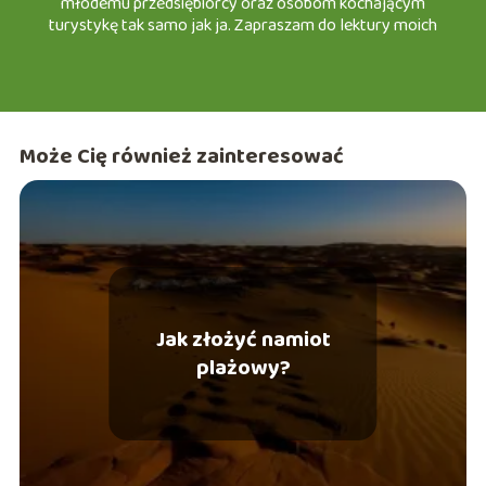
młodemu przedsiębiorcy oraz osobom kochającym
turystykę tak samo jak ja. Zapraszam do lektury moich
artykułów na e-slask.pl
Może Cię również zainteresować
Jak złożyć namiot
plażowy?