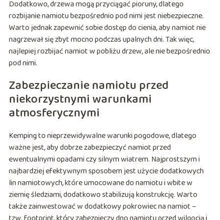
Dodatkowo, drzewa mogą przyciągać pioruny, dlatego
rozbijanie namiotu bezpośrednio pod nimi jest niebezpieczne.
Warto jednak zapewnić sobie dostęp do cienia, aby namiot nie
nagrzewał się zbyt mocno podczas upalnych dni. Tak więc,
najlepiej rozbijać namiot w pobliżu drzew, ale nie bezpośrednio
pod nimi.
Zabezpieczanie namiotu przed
niekorzystnymi warunkami
atmosferycznymi
Kemping to nieprzewidywalne warunki pogodowe, dlatego
ważne jest, aby dobrze zabezpieczyć namiot przed
ewentualnymi opadami czy silnym wiatrem. Najprostszym i
najbardziej efektywnym sposobem jest użycie dodatkowych
lin namiotowych, które umocowane do namiotu i wbite w
ziemię śledziami, dodatkowo stabilizują konstrukcję. Warto
także zainwestować w dodatkowy pokrowiec na namiot –
tzw. footprint, który zabezpieczy dno namiotu przed wilgocią i