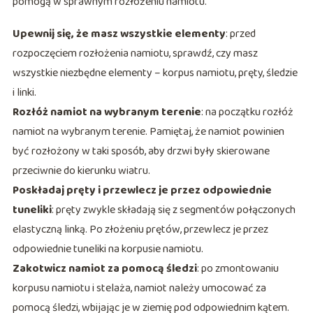
pomogą w sprawnym rozłożeniu namiotu.
Upewnij się, że masz wszystkie elementy
: przed
rozpoczęciem rozłożenia namiotu, sprawdź, czy masz
wszystkie niezbędne elementy – korpus namiotu, pręty, śledzie
i linki.
Rozłóż namiot na wybranym terenie
: na początku rozłóż
namiot na wybranym terenie. Pamiętaj, że namiot powinien
być rozłożony w taki sposób, aby drzwi były skierowane
przeciwnie do kierunku wiatru.
Poskładaj pręty i przewlecz je przez odpowiednie
tuneliki
: pręty zwykle składają się z segmentów połączonych
elastyczną linką. Po złożeniu prętów, przewlecz je przez
odpowiednie tuneliki na korpusie namiotu.
Zakotwicz namiot za pomocą śledzi
: po zmontowaniu
korpusu namiotu i stelaża, namiot należy umocować za
pomocą śledzi, wbijając je w ziemię pod odpowiednim kątem.