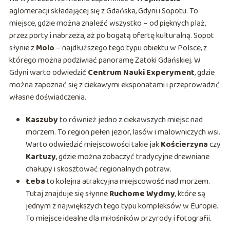
aglomeracji składającej się z Gdańska, Gdyni i Sopotu. To
miejsce, gdzie można znaleźć wszystko – od pięknych plaż,
przez porty i nabrzeża, aż po bogatą ofertę kulturalną. Sopot
słynie z
Molo
– najdłuższego tego typu obiektu w Polsce, z
którego można podziwiać panoramę Zatoki Gdańskiej. W
Gdyni warto odwiedzić
Centrum Nauki Experyment
, gdzie
można zapoznać się z ciekawymi eksponatami i przeprowadzić
własne doświadczenia.
Kaszuby
to również jedno z ciekawszych miejsc nad
morzem. To region pełen jezior, lasów i malowniczych wsi.
Warto odwiedzić miejscowości takie jak
Kościerzyna
czy
Kartuzy
, gdzie można zobaczyć tradycyjne drewniane
chałupy i skosztować regionalnych potraw.
Łeba
to kolejna atrakcyjna miejscowość nad morzem.
Tutaj znajduje się słynne
Ruchome Wydmy
, które są
jednym z największych tego typu kompleksów w Europie.
To miejsce idealne dla miłośników przyrody i fotografii.