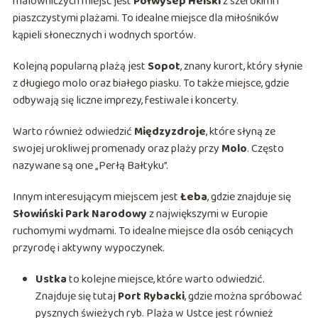
malowniczych miejsc jest
Półwysep Helski
z szerokimi i
piaszczystymi plażami. To idealne miejsce dla miłośników
kąpieli słonecznych i wodnych sportów.
Kolejną popularną plażą jest
Sopot
, znany kurort, który słynie
z długiego molo oraz białego piasku. To także miejsce, gdzie
odbywają się liczne imprezy, festiwale i koncerty.
Warto również odwiedzić
Międzyzdroje
, które słyną ze
swojej urokliwej promenady oraz plaży przy
Molo
. Często
nazywane są one „Perłą Bałtyku”.
Innym interesującym miejscem jest
Łeba
, gdzie znajduje się
Słowiński Park Narodowy
z największymi w Europie
ruchomymi wydmami. To idealne miejsce dla osób ceniących
przyrodę i aktywny wypoczynek.
Ustka
to kolejne miejsce, które warto odwiedzić.
Znajduje się tutaj
Port Rybacki
, gdzie można spróbować
pysznych świeżych ryb. Plaża w Ustce jest również