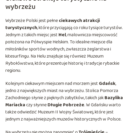
wybrzeżu
Wybrzeże Polski jest pełne
ciekawych atrakcji
turystycznych
, które przyciągają co roku tysiące turystów.
Jednym z takich miejsc jest
Hel
, malownicza miejscowość
położona na Półwyspie Helskim. To idealne miejsce dla
miłośników sportów wodnych, zwłaszcza żeglarstwa i
kitesurfingu. Na Helu znajduje się również Muzeum
Rybołówstwa, które prezentuje historię i tradycje rybackie
regionu.
Kolejnym ciekawym miejscem nad morzem jest
Gdańsk
,
jedno z największych miast na wybrzeżu. Stolica Pomorza
Zachodniego słynie z pięknych zabytków, takich jak
Bazylika
Mariacka
czy słynne
Długie Pobrzeże
. W Gdańsku warto
także odwiedzić Muzeum II Wojny Światowej, które jest
jednym z najważniejszych muzeów historycznych w Polsce.
Na wybrzeżu nie można zapomnieć o
Trójmieście
–