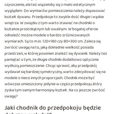
czyszczenie, ale też wiązałoby się z mało estetycznym
wyglądem. Do wymiarów pomieszczenia należy dopasować
kształt dywanu. Przedpokoje to zwykle dość długie i wąskie
wnętrza. W związku z tym warto stawiać na chodniki o
kształcie prostokątnym lub owalnym. W bogatej ofercie
odnaleźć można modele o bardzo zróżnicowanych
wymiarach. Są to m.in. 120×180 czy 80×300 cm. Zaleca się
zwrócić uwagę na to, jaką dokładnie wielkość posiada
przestrzeń, w której powinien znaleźć się dywanik. Należy też
pamiętać o tym, że długie chodniki dodatkowo optycznie
wydłużą pomieszczenie. Chcąc sprawić, aby przedpokój
wydawał się bardziej symetryczny, warto zdecydować się na
modele o nieco innych proporcjach. Chodnik może być
wówczas umieszczony jedynie w części przedpokoju, który
zyska tym samym harmonijny kształt. Na co jeszcze zwrócić
uwagę?
Jaki chodnik do przedpokoju będzie