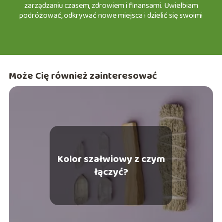
zarządzaniu czasem, zdrowiem i finansami. Uwielbiam
podróżować, odkrywać nowe miejsca i dzielić się swoimi
doświadczeniami w turystyce, a także testować nowinki w
motoryzacji i urodzie. Z przyjemnością zapraszam Cię do
wspólnej podróży po świecie e-śląska, gdzie każdy znajdzie
coś dla siebie!
Może Cię również zainteresować
Kolor szałwiowy z czym
łączyć?