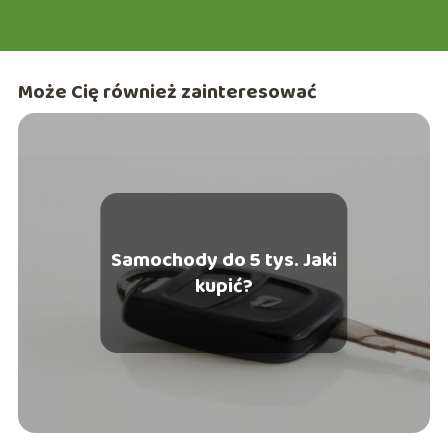
motoryzacji i urodzie. Z przyjemnością zapraszam Cię do
wspólnej podróży po świecie e-śląska, gdzie każdy znajdzie
coś dla siebie!
Może Cię również zainteresować
Samochody do 5 tys. Jaki
kupić?