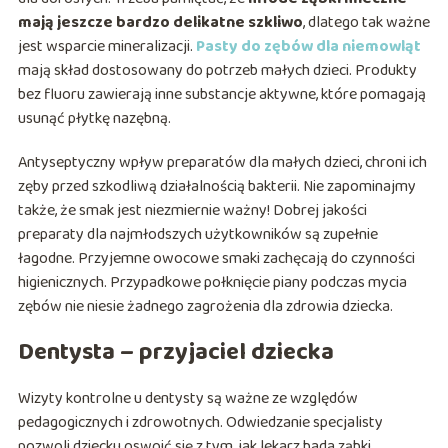
mają jeszcze bardzo delikatne szkliwo
, dlatego tak ważne
jest wsparcie mineralizacji.
Pasty do zębów dla niemowląt
mają skład dostosowany do potrzeb małych dzieci. Produkty
bez fluoru zawierają inne substancje aktywne, które pomagają
usunąć płytkę nazębną.
Antyseptyczny wpływ preparatów dla małych dzieci, chroni ich
zęby przed szkodliwą działalnością bakterii. Nie zapominajmy
także, że smak jest niezmiernie ważny! Dobrej jakości
preparaty dla najmłodszych użytkowników są zupełnie
łagodne. Przyjemne owocowe smaki zachęcają do czynności
higienicznych. Przypadkowe połknięcie piany podczas mycia
zębów nie niesie żadnego zagrożenia dla zdrowia dziecka.
Dentysta – przyjaciel dziecka
Wizyty kontrolne u dentysty są ważne ze względów
pedagogicznych i zdrowotnych. Odwiedzanie specjalisty
pozwoli dziecku oswoić się z tym, jak lekarz bada ząbki.