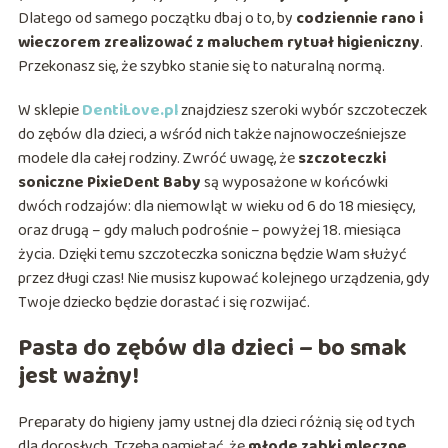
Dlatego od samego początku dbaj o to, by
codziennie rano i
wieczorem zrealizować z maluchem rytuał higieniczny
.
Przekonasz się, że szybko stanie się to naturalną normą.
W sklepie
DentiLove.pl
znajdziesz szeroki wybór szczoteczek
do zębów dla dzieci, a wśród nich także najnowocześniejsze
modele dla całej rodziny. Zwróć uwagę, że
szczoteczki
soniczne PixieDent Baby
są wyposażone w końcówki
dwóch rodzajów: dla niemowląt w wieku od 6 do 18 miesięcy,
oraz drugą – gdy maluch podrośnie – powyżej 18. miesiąca
życia. Dzięki temu szczoteczka soniczna będzie Wam służyć
przez długi czas! Nie musisz kupować kolejnego urządzenia, gdy
Twoje dziecko będzie dorastać i się rozwijać.
Pasta do zębów dla dzieci – bo smak
jest ważny!
Preparaty do higieny jamy ustnej dla dzieci różnią się od tych
dla dorosłych. Trzeba pamiętać, że
młode ząbki mleczne