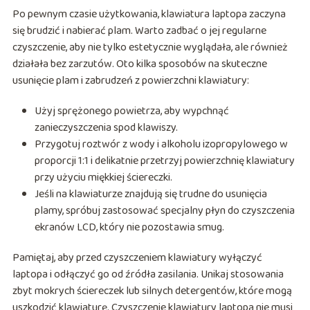
Po pewnym czasie użytkowania, klawiatura laptopa zaczyna
się brudzić i nabierać plam. Warto zadbać o jej regularne
czyszczenie, aby nie tylko estetycznie wyglądała, ale również
działała bez zarzutów. Oto kilka sposobów na skuteczne
usunięcie plam i zabrudzeń z powierzchni klawiatury:
Użyj sprężonego powietrza, aby wypchnąć
zanieczyszczenia spod klawiszy.
Przygotuj roztwór z wody i alkoholu izopropylowego w
proporcji 1:1 i delikatnie przetrzyj powierzchnię klawiatury
przy użyciu miękkiej ściereczki.
Jeśli na klawiaturze znajdują się trudne do usunięcia
plamy, spróbuj zastosować specjalny płyn do czyszczenia
ekranów LCD, który nie pozostawia smug.
Pamiętaj, aby przed czyszczeniem klawiatury wyłączyć
laptopa i odłączyć go od źródła zasilania. Unikaj stosowania
zbyt mokrych ściereczek lub silnych detergentów, które mogą
uszkodzić klawiaturę. Czyszczenie klawiatury laptopa nie musi