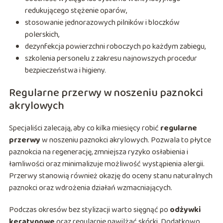
redukującego stężenie oparów,
stosowanie jednorazowych pilników i bloczków
polerskich,
dezynfekcja powierzchni roboczych po każdym zabiegu,
szkolenia personelu z zakresu najnowszych procedur
bezpieczeństwa i higieny.
Regularne przerwy w noszeniu paznokci
akrylowych
Specjaliści zalecają, aby co kilka miesięcy robić
regularne
przerwy
w noszeniu paznokci akrylowych. Pozwala to płytce
paznokcia na regenerację, zmniejsza ryzyko osłabienia i
łamliwości oraz minimalizuje możliwość wystąpienia alergii.
Przerwy stanowią również okazję do oceny stanu naturalnych
paznokci oraz wdrożenia działań wzmacniających.
Podczas okresów bez stylizacji warto sięgnąć po
odżywki
keratynowe
oraz regularnie nawilżać skórki. Dodatkowo,