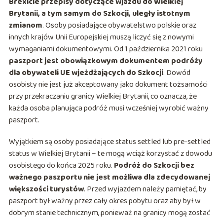
Brexicie przepisy dotyczące wjazdu do Wielkiej
Brytanii, a tym samym do Szkocji, uległy istotnym
zmianom
. Osoby posiadające obywatelstwo polskie oraz
innych krajów Unii Europejskiej muszą liczyć się z nowymi
wymaganiami dokumentowymi. Od 1 października 2021 roku
paszport jest obowiązkowym dokumentem podróży
dla obywateli UE wjeżdżających do Szkocji
. Dowód
osobisty nie jest już akceptowany jako dokument tożsamości
przy przekraczaniu granicy Wielkiej Brytanii, co oznacza, że
każda osoba planująca podróż musi wcześniej wyrobić ważny
paszport.
Wyjątkiem są osoby posiadające status settled lub pre-settled
status w Wielkiej Brytanii – te mogą wciąż korzystać z dowodu
osobistego do końca 2025 roku.
Podróż do Szkocji bez
ważnego paszportu nie jest możliwa dla zdecydowanej
większości turystów
. Przed wyjazdem należy pamiętać, by
paszport był ważny przez cały okres pobytu oraz aby był w
dobrym stanie technicznym, ponieważ na granicy mogą zostać