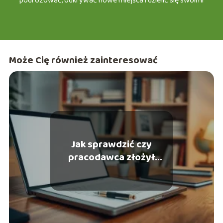
podróżować, odkrywać nowe miejsca i dzielić się swoimi
doświadczeniami w turystyce, a także testować nowinki w
motoryzacji i urodzie. Z przyjemnością zapraszam Cię do
wspólnej podróży po świecie e-śląska, gdzie każdy znajdzie
coś dla siebie!
Może Cię również zainteresować
Jak sprawdzić czy
pracodawca złożył
wniosek Z3?