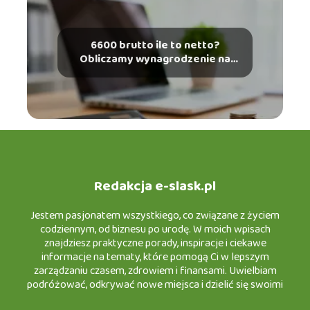
6600 brutto ile to netto?
Obliczamy wynagrodzenie na
rękę
Redakcja e-slask.pl
Jestem pasjonatem wszystkiego, co związane z życiem
codziennym, od biznesu po urodę. W moich wpisach
znajdziesz praktyczne porady, inspiracje i ciekawe
informacje na tematy, które pomogą Ci w lepszym
zarządzaniu czasem, zdrowiem i finansami. Uwielbiam
podróżować, odkrywać nowe miejsca i dzielić się swoimi
doświadczeniami w turystyce, a także testować nowinki w