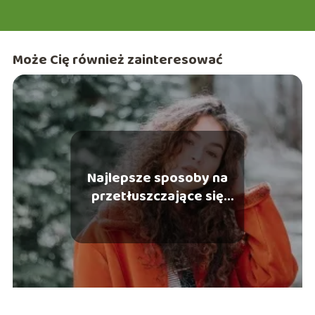
motoryzacji i urodzie. Z przyjemnością zapraszam Cię do
wspólnej podróży po świecie e-śląska, gdzie każdy znajdzie
coś dla siebie!
Może Cię również zainteresować
Najlepsze sposoby na
przetłuszczające się
włosy